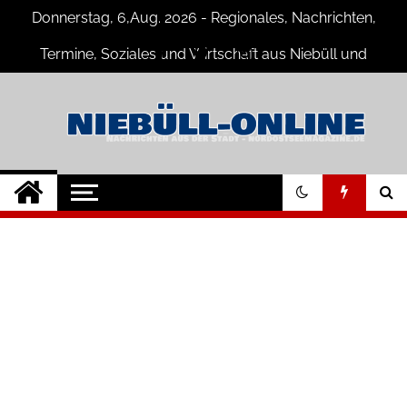
Skip
Donnerstag, 6,Aug. 2026 - Regionales, Nachrichten,
to
content
Termine, Soziales und Wirtschaft aus Niebüll und
Umgebung
Niebüll-Online
Neuigkeiten und Nachrichten aus
Niebüll und Umgebung