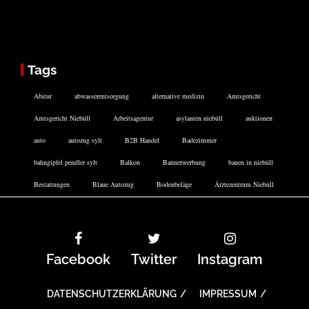
Tags
Abitur
abwasserentsorgung
alternative medizin
Amtsgericht
Amtsgericht Niebüll
Arbeitsagentur
asylanten niebüll
auktionen
auto
autozug sylt
B2B Handel
Badezimmer
bahngipfel pendler sylt
Balkon
Bannerwerbung
bauen in niebüll
Bestattungen
Blaue Autozug
Bodenbeläge
Ärztezentrum Niebüll
Facebook
Twitter
Instagram
DATENSCHUTZERKLÄRUNG
IMPRESSUM