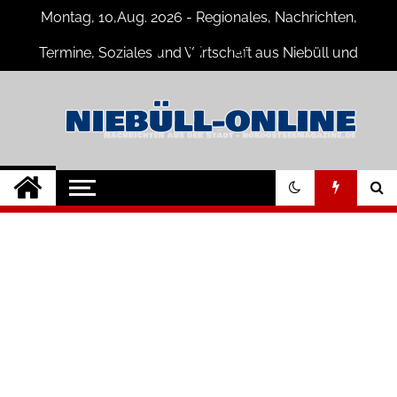
Skip
Montag, 10,Aug. 2026 - Regionales, Nachrichten,
to
content
Termine, Soziales und Wirtschaft aus Niebüll und
Umgebung
Niebüll-Online
Neuigkeiten und Nachrichten aus
Niebüll und Umgebung