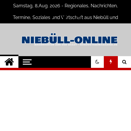
Skip
Samstag, 8,Aug. 2026 - Regionales, Nachrichten,
to
content
Termine, Soziales und Wirtschaft aus Niebüll und
Umgebung
Niebüll-Online
Neuigkeiten und Nachrichten aus
Niebüll und Umgebung