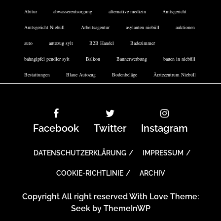
Abitur
abwasserentsorgung
alternative medizin
Amtsgericht
Amtsgericht Niebüll
Arbeitsagentur
asylanten niebüll
auktionen
auto
autozug sylt
B2B Handel
Badezimmer
bahngipfel pendler sylt
Balkon
Bannerwerbung
bauen in niebüll
Bestattungen
Blaue Autozug
Bodenbeläge
Ärztezentrum Niebüll
Facebook
Twitter
Instagram
DATENSCHUTZERKLÄRUNG
IMPRESSUM
COOKIE-RICHTLINIE
ARCHIV
Copyright All right reserved With Love Theme:
Seek by
ThemeInWP