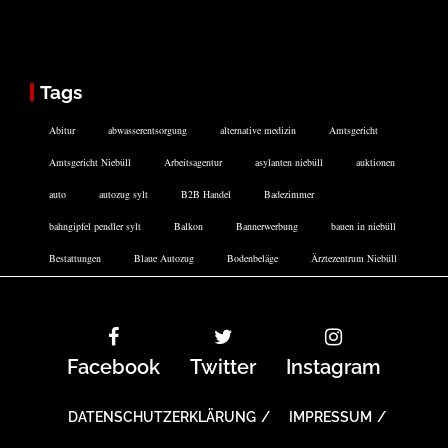
Tags
Abitur
abwasserentsorgung
alternative medizin
Amtsgericht
Amtsgericht Niebüll
Arbeitsagentur
asylanten niebüll
auktionen
auto
autozug sylt
B2B Handel
Badezimmer
bahngipfel pendler sylt
Balkon
Bannerwerbung
bauen in niebüll
Bestattungen
Blaue Autozug
Bodenbeläge
Ärztezentrum Niebüll
Facebook
Twitter
Instagram
DATENSCHUTZERKLÄRUNG
IMPRESSUM