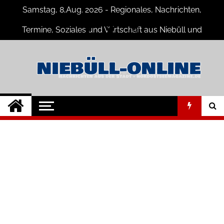
Skip
Samstag, 8,Aug. 2026 - Regionales, Nachrichten,
to
content
Termine, Soziales und Wirtschaft aus Niebüll und
Umgebung
Niebüll-Online
Neuigkeiten und Nachrichten aus
Niebüll und Umgebung