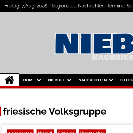
Skip
Freitag, 7,Aug. 2026 - Regionales, Nachrichten, Termine, 
to
content
Niebüll-Online
Neuigkeiten und Nachrichten aus Nie
HOME
NIEBÜLL
NACHRICHTEN
FOTOG
friesische Volksgruppe