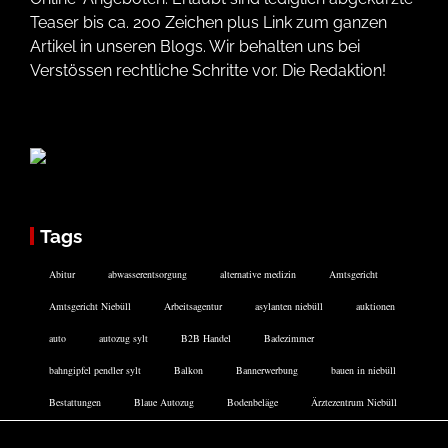
Teaser bis ca. 200 Zeichen plus Link zum ganzen
Artikel in unseren Blogs. Wir behalten uns bei
Verstössen rechtliche Schritte vor. Die Redaktion!
Tags
Abitur
abwasserentsorgung
alternative medizin
Amtsgericht
Amtsgericht Niebüll
Arbeitsagentur
asylanten niebüll
auktionen
auto
autozug sylt
B2B Handel
Badezimmer
bahngipfel pendler sylt
Balkon
Bannerwerbung
bauen in niebüll
Bestattungen
Blaue Autozug
Bodenbeläge
Ärztezentrum Niebüll