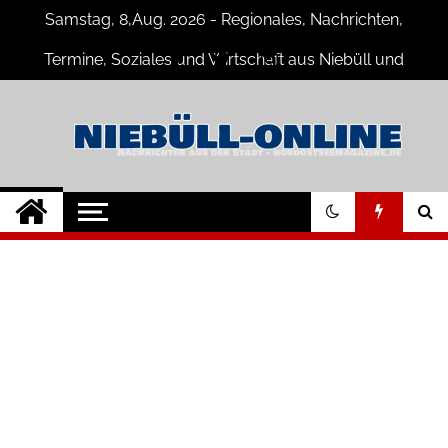
Skip
Samstag, 8,Aug. 2026 - Regionales, Nachrichten,
to
content
Termine, Soziales und Wirtschaft aus Niebüll und
Umgebung
Niebüll-Online
Neuigkeiten und Nachrichten aus
Niebüll und Umgebung