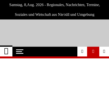
Skip
Samstag, 8,Aug. 2026 - Regionales, Nachrichten, Termine,
to
content
Soziales und Wirtschaft aus Niebüll und Umgebung
Niebüll-Online
Neuigkeiten und Nachrichten aus Niebüll
und Umgebung