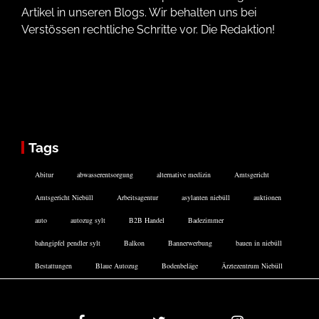
Artikel in unseren Blogs. Wir behalten uns bei
Verstössen rechtliche Schritte vor. Die Redaktion!
Tags
Abitur
abwasserentsorgung
alternative medizin
Amtsgericht
Amtsgericht Niebüll
Arbeitsagentur
asylanten niebüll
auktionen
auto
autozug sylt
B2B Handel
Badezimmer
bahngipfel pendler sylt
Balkon
Bannerwerbung
bauen in niebüll
Bestattungen
Blaue Autozug
Bodenbeläge
Ärztezentrum Niebüll