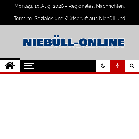
Skip
Montag, 10,Aug. 2026 - Regionales, Nachrichten,
to
content
Termine, Soziales und Wirtschaft aus Niebüll und
Umgebung
Niebüll-Online
Neuigkeiten und Nachrichten aus
Niebüll und Umgebung