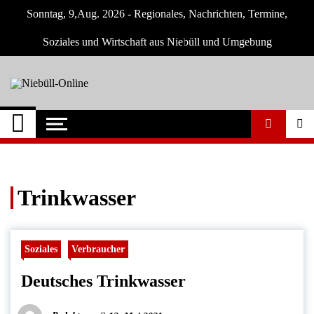
Skip
Sonntag, 9,Aug. 2026 - Regionales, Nachrichten, Termine,
to
content
Soziales und Wirtschaft aus Niebüll und Umgebung
Niebüll-Online
Neuigkeiten und Nachrichten aus Niebüll
und Umgebung
Trinkwasser
Soziales
Verbraucher
Deutsches Trinkwasser