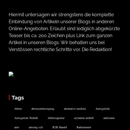
Hiermit untersagen wir strengstens die komplette
Einbindung von Artikeln unserer Blogs in anderen
Online-Angeboten. Erlaubt sind lediglich abgekürzte
Teaser bis ca. 200 Zeichen plus Link zum ganzen
Artikel in unseren Blogs. Wir behalten uns bei
Verstössen rechtliche Schritte vor. Die Redaktion!
Tags
Abitur
abwasserentsorgung
alternative medizin
Amtsgericht
Amtsgericht Niebüll
Arbeitsagentur
asylanten niebüll
auktionen
auto
autozug sylt
B2B Handel
Badezimmer