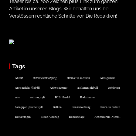
Teaser bis ca. 200 Zeichen plus Link zum ganzen
Artikel in unseren Blogs. Wir behalten uns bei
Verstössen rechtliche Schritte vor. Die Redaktion!
Tags
Abitur
abwasserentsorgung
alternative medizin
Amtsgericht
Amtsgericht Niebüll
Arbeitsagentur
asylanten niebüll
auktionen
auto
autozug sylt
B2B Handel
Badezimmer
bahngipfel pendler sylt
Balkon
Bannerwerbung
bauen in niebüll
Bestattungen
Blaue Autozug
Bodenbeläge
Ärztezentrum Niebüll