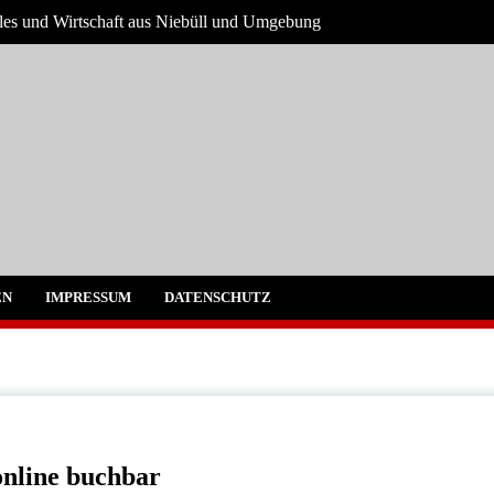
ales und Wirtschaft aus Niebüll und Umgebung
und Umgebung
EN
IMPRESSUM
DATENSCHUTZ
online buchbar