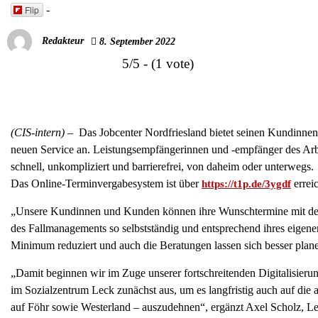
Flip
-
Redakteur
8. September 2022
5/5 - (1 vote)
(CIS-intern) –
Das Jobcenter Nordfriesland bietet seinen Kundinne
neuen Service an. Leistungsempfängerinnen und -empfänger des Arbe
schnell, unkompliziert und barrierefrei, von daheim oder unterwegs.
Das Online-Terminvergabesystem ist über
errei
https://t1p.de/3ygdf
„Unsere Kundinnen und Kunden können ihre Wunschtermine mit de
des Fallmanagements so selbstständig und entsprechend ihres eigene
Minimum reduziert und auch die Beratungen lassen sich besser planen
„Damit beginnen wir im Zuge unserer fortschreitenden Digitalisieru
im Sozialzentrum Leck zunächst aus, um es langfristig auch auf di
auf Föhr sowie Westerland – auszudehnen“, ergänzt Axel Scholz, Lei