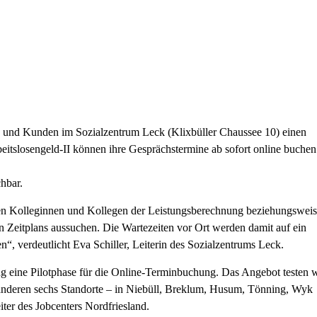
n und Kunden im Sozialzentrum Leck (Klixbüller Chaussee 10) einen
itslosengeld-II können ihre Gesprächstermine ab sofort online buchen
chbar.
n Kolleginnen und Kollegen der Leistungsberechnung beziehungswei
n Zeitplans aussuchen. Die Wartezeiten vor Ort werden damit auf ein
“, verdeutlicht Eva Schiller, Leiterin des Sozialzentrums Leck.
ng eine Pilotphase für die Online-Terminbuchung. Das Angebot testen w
e anderen sechs Standorte – in Niebüll, Breklum, Husum, Tönning, Wyk
ter des Jobcenters Nordfriesland.