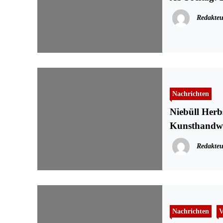
Redakteu
Nachrichten
Niebüll Herb
Kunsthandwe
Redakteu
Nachrichten
V