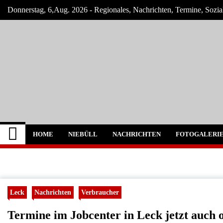
Skip
Donnerstag, 6,Aug. 2026 - Regionales, Nachrichten, Termine, Sozi
to
content
Niebüll-Online
Neuigkeiten und Nachrichten aus Niebüll 
HOME
NIEBÜLL
NACHRICHTEN
FOTOGALERI
Leck
Nachrichten
Verbraucher
Termine im Jobcenter in Leck jetzt auch 