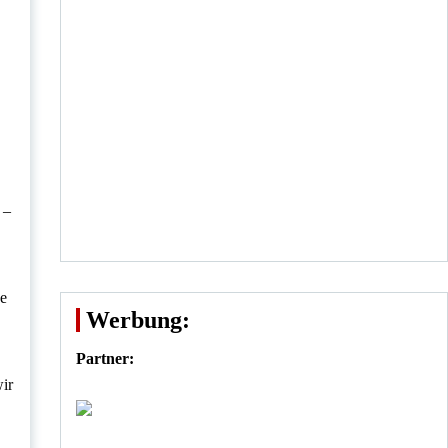
 –
se
Werbung:
Partner:
ir