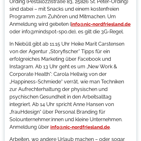
Ording (Pestalozzistraße 83, 25826 St. Peter-Ording)
sind dabei – mit Snacks und einem kostenfreien
Programm zum Zuhören und Mitmachen. Um
Anmeldung wird gebeten (
info@nic-nordfriesland.de
oder info@mindspot-spo.de), es gilt die 3G-Regel.
In Niebüll gibt ab 11.15 Uhr Heike Marit Carstensen
von der Agentur „Storyfischer“ Tipps für ein
erfolgreiches Marketing über Facebook und
Instagram. Ab 13 Uhr geht es um „New Work &
Corporate Health”: Carola Hellwig von der
„Happiness-Schmiede“ verrät, wie man Techniken
zur Aufrechterhaltung der physischen und
psychischen Gesundheit in den Arbeitsalltag
integriert. Ab 14 Uhr spricht Anne Hansen von
„frauHdesign“ über Personal Branding für
Solounternehmer:innen und kleine Unternehmen.
Anmeldung über
.
info@nic-nordfriesland.de
Arbeiten, wo andere Urlaub machen – oder sogar