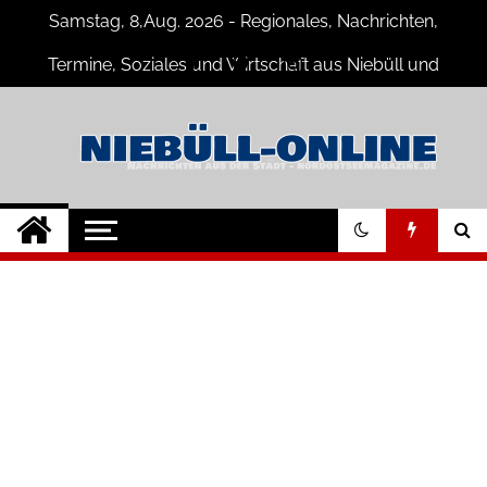
Skip
Samstag, 8,Aug. 2026 - Regionales, Nachrichten,
to
content
Termine, Soziales und Wirtschaft aus Niebüll und
Umgebung
Niebüll-Online
Neuigkeiten und Nachrichten aus
Niebüll und Umgebung