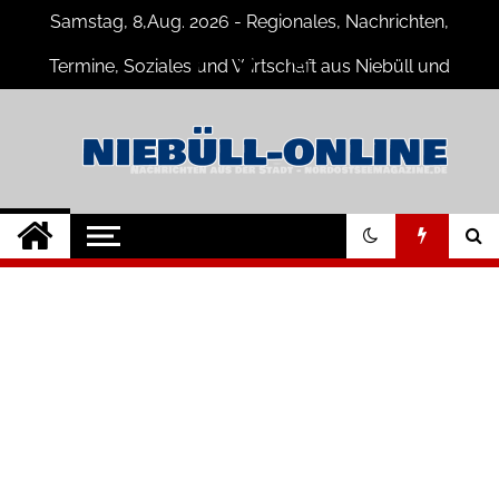
Skip
Samstag, 8,Aug. 2026 - Regionales, Nachrichten,
to
content
Termine, Soziales und Wirtschaft aus Niebüll und
Umgebung
Niebüll-Online
Neuigkeiten und Nachrichten aus
Niebüll und Umgebung