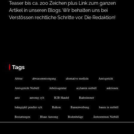
Teaser bis ca. 200 Zeichen plus Link zum ganzen
Artikel in unseren Blogs. Wir behalten uns bei
Verstössen rechtliche Schritte vor. Die Redaktion!
Tags
Abitur
abwasserentsorgung
alternative medizin
Amtsgericht
Amtsgericht Niebüll
Arbeitsagentur
asylanten niebüll
auktionen
auto
autozug sylt
B2B Handel
Badezimmer
bahngipfel pendler sylt
Balkon
Bannerwerbung
bauen in niebüll
Bestattungen
Blaue Autozug
Bodenbeläge
Ärztezentrum Niebüll