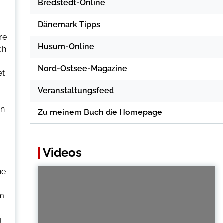
Bredstedt-Online
Dänemark Tipps
re
Husum-Online
ch
Nord-Ostsee-Magazine
et
Veranstaltungsfeed
in
Zu meinem Buch die Homepage
Videos
,
ne
em
g