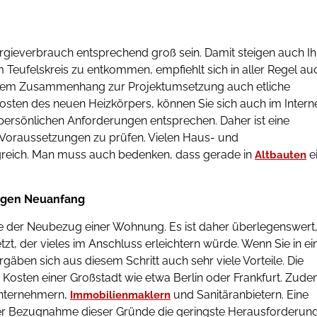
ergieverbrauch entsprechend groß sein. Damit steigen auch Ih
 Teufelskreis zu entkommen, empfiehlt sich in aller Regel au
diesem Zusammenhang zur Projektumsetzung auch etliche
Kosten des neuen Heizkörpers, können Sie sich auch im Intern
persönlichen Anforderungen entsprechen. Daher ist eine
Voraussetzungen zu prüfen. Vielen Haus- und
greich. Man muss auch bedenken, dass gerade in
e
Altbauten
tigen Neuanfang
wie der Neubezug einer Wohnung. Es ist daher überlegenswert
t, der vieles im Anschluss erleichtern würde. Wenn Sie in ei
rgäben sich aus diesem Schritt auch sehr viele Vorteile. Die
en Kosten einer Großstadt wie etwa Berlin oder Frankfurt. Zud
uunternehmern,
und Sanitäranbietern. Eine
Immobilienmaklern
nter Bezugnahme dieser Gründe die geringste Herausforderun