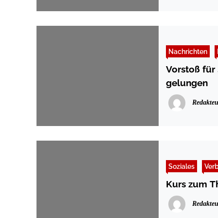
Nachrichten
Vorstoß für
gelungen
Redakteu
Soziales
Ver
Kurs zum Th
Redakteu